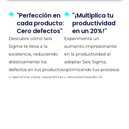
"Perfección en
"¡Multiplica tu
cada producto:
productividad
Cero defectos"
en un 20%!"
Descubre cómo Seis
Experimenta un
Sigma te lleva a la
aumento impresionante
excelencia, reduciendo
en la productividad al
drásticamente los
adoptar Seis Sigma,
defectos en tus productos
optimizando tus procesos
y servicios para garantizar
y maximizando la
la satisfacción total del
eficiencia de tu equipo.
cliente.
"¡Ahorra un
"Satisfacción
25% en costos
del cliente
operativos!"
garantizada“