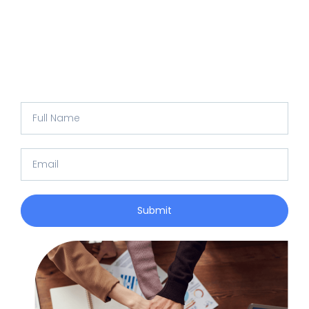
en tu correo las actualizaciones más recientes,
consejos de expertos, y recursos exclusivos que te
ayudarán a transformar tu organización. No te
pierdas ninguna oportunidad de aprendizaje y
crecimiento.
Full
Name
Email
Submit