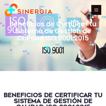
Ir
al
contenido
Beneficios de Certificar tu
Sistema de Gestión de
Calidad ISO 9001:2015
BLOG
Beneficios de Certificar tu
Sistema de Gestión de