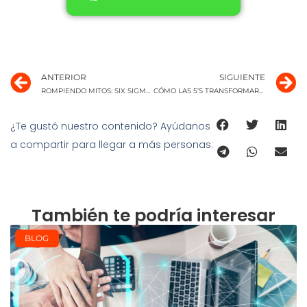
Ant
S
ANTERIOR
SIGUIENTE
ROMPIENDO MITOS: SIX SIGMA EN LA INDUSTRIA DE SERVICIOS
CÓMO LAS 5’S TRANSFORMARON UNA FÁBRICA DE UNIFORMES ESD PARA LA INDUSTRIA ELECTRÓNICA, AUTOMOTRIZ Y FARMACÉUTICA
¿Te gustó nuestro contenido? Ayúdanos
a compartir para llegar a más personas:
También te podría interesar
BLOG